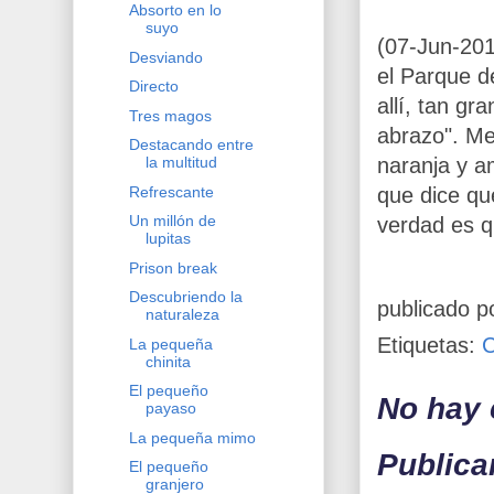
Absorto en lo
suyo
(07-Jun-201
Desviando
el Parque d
Directo
allí, tan g
Tres magos
abrazo". Me 
Destacando entre
naranja y am
la multitud
Refrescante
que dice que
Un millón de
verdad es q
lupitas
Prison break
Descubriendo la
publicado p
naturaleza
Etiquetas:
La pequeña
chinita
El pequeño
No hay 
payaso
La pequeña mimo
Publica
El pequeño
granjero