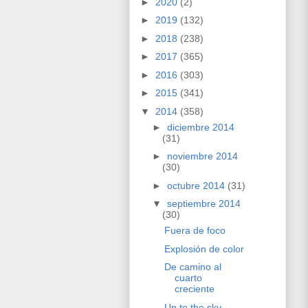
►
2020
(2)
►
2019
(132)
►
2018
(238)
►
2017
(365)
►
2016
(303)
►
2015
(341)
▼
2014
(358)
►
diciembre 2014
(31)
►
noviembre 2014
(30)
►
octubre 2014
(31)
▼
septiembre 2014
(30)
Fuera de foco
Explosión de color
De camino al
cuarto
creciente
Up to the sky