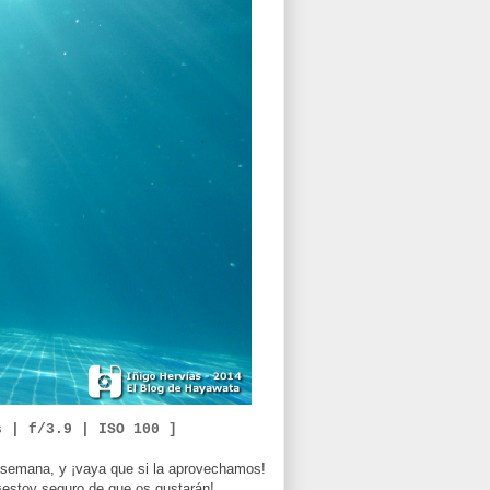
s | f/3.9 | ISO 100 ]
e semana, y ¡vaya que si la aprovechamos!
 ¡estoy seguro de que os gustarán!