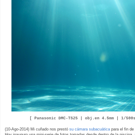
[ Panasonic DMC-TS25 |
obj.en
4.5
mm |
1/500
(10-Ago-2014) Mi cuñado nos prestó
su cámara subacuática
para el fin d
Hoy inauguro una mini-serie de fotos tomadas desde dentro de la piscina,