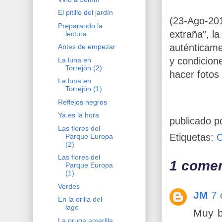
El pitillo del jardín
(23-Ago-201
Preparando la
extraña", l
lectura
auténticame
Antes de empezar
y condicion
La luna en
Torrejón (2)
hacer fotos
La luna en
Torrejón (1)
Reflejos negros
Ya es la hora
publicado p
Las flores del
Etiquetas:
Parque Europa
(2)
Las flores del
1 comen
Parque Europa
(1)
Verdes
JM
7 
En la orilla del
lago
Muy b
La oruga amarilla