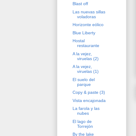
Blast off
Las nuevas sillas
voladoras
Horizonte eólico
Blue Liberty
Hostal
restaurante
A la vejez,
viruelas (2)
A la vejez,
viruelas (1)
El suelo del
parque
Copy & paste (3)
Vista encajonada
La farola y las
nubes
El lago de
Torrejón
By the lake