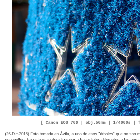
[ Canon EOS 70D |
obj.50mm | 1/4000s | 
(26-Dic-2015) Foto tomada en Ávila, a uno de esos "árboles" que no son 
espumillón. En este viaje decidí probar a hacer fotos diferentes a las qu