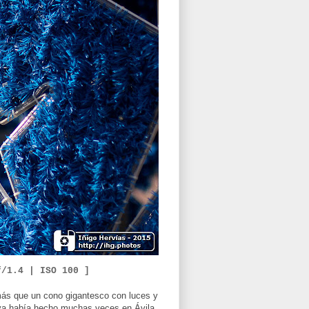
f/1.4 |
ISO 100 ]
más que un cono gigantesco con luces y
e ya había hecho muchas veces en Ávila,