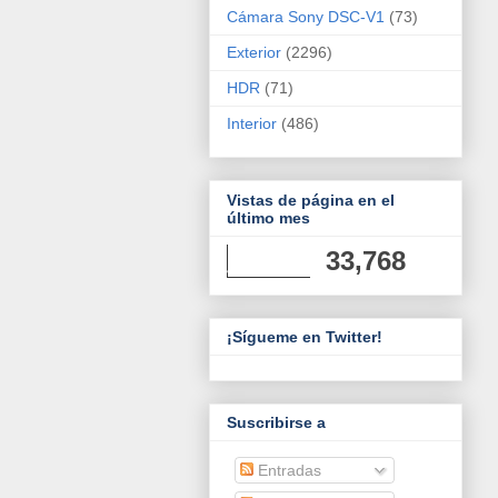
Cámara Sony DSC-V1
(73)
Exterior
(2296)
HDR
(71)
Interior
(486)
Vistas de página en el
último mes
33,768
¡Sígueme en Twitter!
Suscribirse a
Entradas