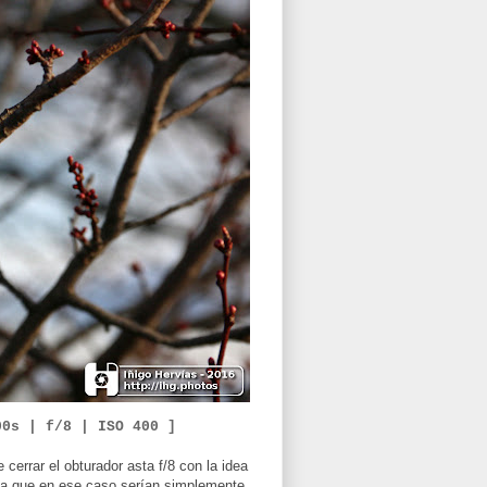
00s | f/8 |
ISO 400 ]
 cerrar el obturador asta f/8 con la idea
ya que en ese caso serían simplemente