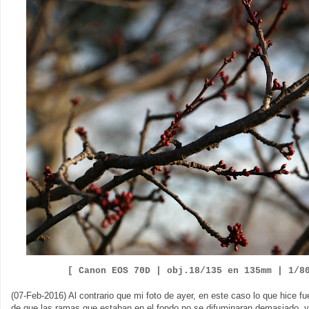
[ Canon EOS 70D |
obj.18/135 en 135mm | 1/8
(07-Feb-2016) Al contrario que mi foto de ayer, en este caso lo que hice fue
de que las ramas que estaban en el fondo no se difuminaran demasiado, 