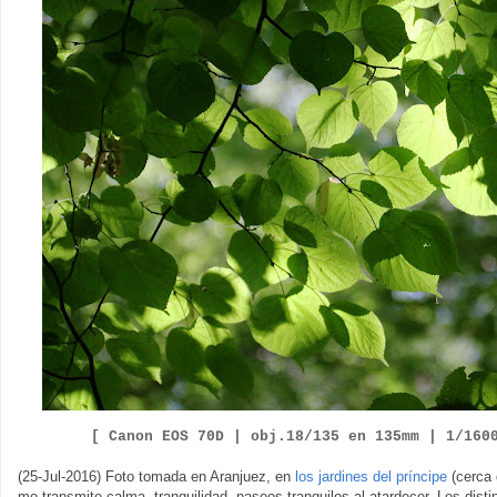
[ Canon EOS
7
0D |
obj.
18
/
135
en
1
35
mm | 1/
160
(25-Jul-2016) Foto tomada en Aranjuez, en
los jardines del príncipe
(cerca 
me transmite calma, tranquilidad, paseos tranquilos al atardecer. Los disti