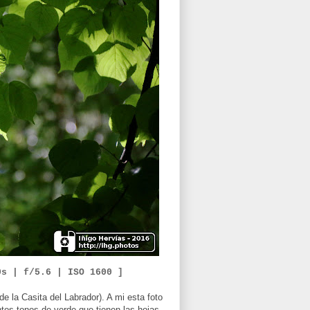
0
s | f/
5.6
|
ISO
16
00 ]
de la Casita del Labrador). A mi esta foto
ntos tonos de verde que tienen las hojas,