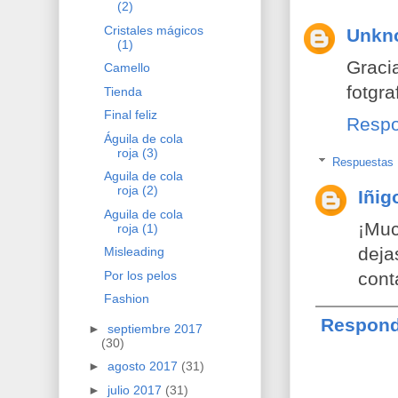
(2)
Cristales mágicos
Unkn
(1)
Graci
Camello
fotgra
Tienda
Final feliz
Resp
Águila de cola
roja (3)
Respuestas
Aguila de cola
roja (2)
Iñig
Aguila de cola
¡Muc
roja (1)
deja
Misleading
Por los pelos
cont
Fashion
Respond
►
septiembre 2017
(30)
►
agosto 2017
(31)
►
julio 2017
(31)