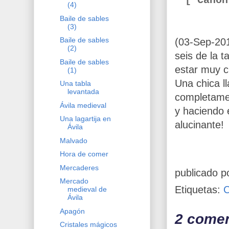
[ Cano
(4)
Baile de sables
(3)
Baile de sables
(03-Sep-20
(2)
seis de la 
Baile de sables
estar muy c
(1)
Una chica 
Una tabla
levantada
completamen
Ávila medieval
y haciendo 
Una lagartija en
alucinante!
Ávila
Malvado
Hora de comer
Mercaderes
publicado p
Mercado
Etiquetas:
medieval de
Ávila
Apagón
2 comen
Cristales mágicos