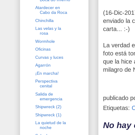
Atardecer en
(16-Dic-201
Cabo da Roca
enviado la 
Chinchilla
carta... :-)
Las velas y la
rosa
Wormhole
La verdad e
Oficinas
foto está t
Curvas y luces
que la hice
Agarrón
milagro de N
¡En marcha!
Perspectiva
cenital
Salida de
publicado p
emergencia
Shipwreck (2)
Etiquetas:
Shipwreck (1)
La quietud de la
No hay 
noche