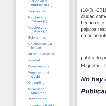
El cinco en la
naturaleza (1)
(18-Jul-201
Controlando
ciudad como
Anochecer en
Zahara (2)
hecho de ir
Anochecer en
pájaros res
Zahara (1)
emocionante
Golondrinas
Sin chanclas y a
lo loco
Un toque de color
publicado p
Soledad
Etiquetas:
Paseo en bote
Preparando el
Cuchi
No hay 
Kite surfing
Aniversario
Publica
Macareno
Porteadores
La santa cofradía