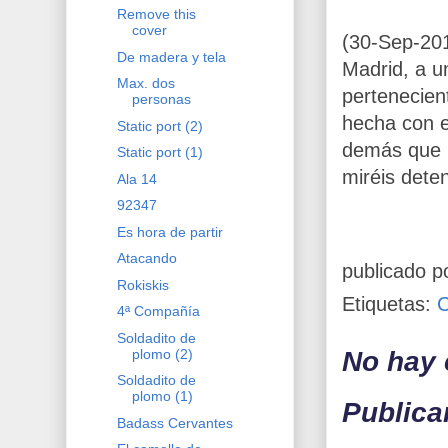
Remove this
cover
(30-Sep-20
De madera y tela
Madrid, a 
Max. dos
pertenecien
personas
hecha con e
Static port (2)
demás que h
Static port (1)
miréis dete
Ala 14
92347
Es hora de partir
Atacando
publicado p
Rokiskis
Etiquetas:
4ª Compañía
Soldadito de
No hay 
plomo (2)
Soldadito de
plomo (1)
Publica
Badass Cervantes