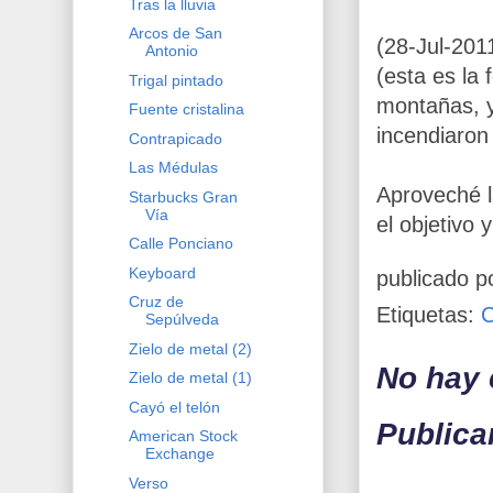
Tras la lluvia
Arcos de San
(28-Jul-201
Antonio
(esta es la
Trigal pintado
montañas, y
Fuente cristalina
incendiaron 
Contrapicado
Las Médulas
Aproveché l
Starbucks Gran
Vía
el objetivo 
Calle Ponciano
Keyboard
publicado p
Cruz de
Etiquetas:
Sepúlveda
Zielo de metal (2)
No hay 
Zielo de metal (1)
Cayó el telón
Publica
American Stock
Exchange
Verso