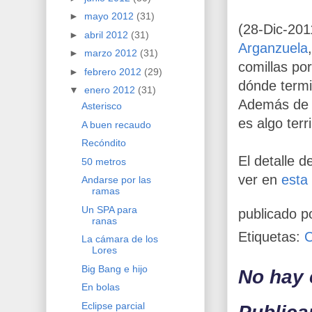
►
mayo 2012
(31)
(28-Dic-201
►
abril 2012
(31)
Arganzuela
►
marzo 2012
(31)
comillas po
►
febrero 2012
(29)
dónde termi
▼
enero 2012
(31)
Además de tu
Asterisco
es algo terr
A buen recaudo
Recóndito
El detalle d
50 metros
ver en
esta 
Andarse por las
ramas
Un SPA para
publicado p
ranas
Etiquetas:
La cámara de los
Lores
Big Bang e hijo
No hay 
En bolas
Eclipse parcial