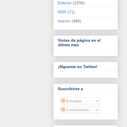
Exterior
(2296)
HDR
(71)
Interior
(486)
Vistas de página en el
último mes
¡Sígueme en Twitter!
Suscribirse a
Entradas
Comentarios