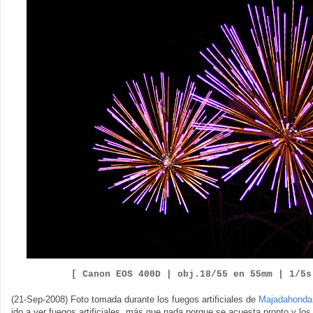
[ Canon EOS 400D |
obj.18/55 en 55mm | 1/5
(21-Sep-2008) Foto tomada durante los fuegos artificiales de
Majadahonda
ido a ver fuegos artificiales, más que nada porque se acuesta pronto y los f