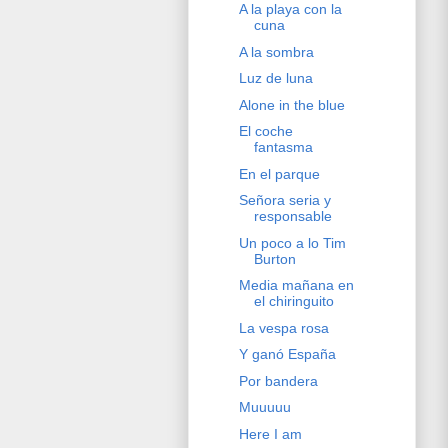
A la playa con la
cuna
A la sombra
Luz de luna
Alone in the blue
El coche
fantasma
En el parque
Señora seria y
responsable
Un poco a lo Tim
Burton
Media mañana en
el chiringuito
La vespa rosa
Y ganó España
Por bandera
Muuuuu
Here I am