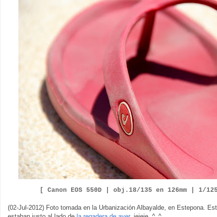
[ Canon EOS 550D |
obj.18/135 en 126mm | 1/12
(02-Jul-2012) Foto tomada en la Urbanización Albayalde, en Estepona. Est
estaban justo al lado de
la regadera de ayer
, jejeje. ^_^