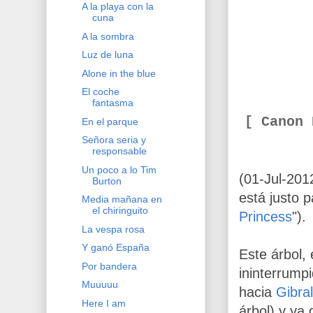
A la playa con la
cuna
A la sombra
Luz de luna
Alone in the blue
El coche
fantasma
[ Canon
En el parque
Señora seria y
responsable
Un poco a lo Tim
(01-Jul-201
Burton
está justo 
Media mañana en
el chiringuito
Princess
").
La vespa rosa
Y ganó España
Este árbol, 
Por bandera
ininterrump
Muuuuu
hacia
Gibral
Here I am
árbol) y ya