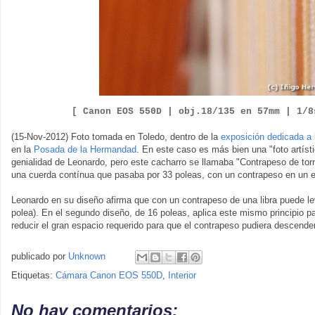
[ Canon EOS 550D |
obj.18/135 en 57
mm | 1/
(15-Nov-2012) Foto tomada en Toledo, dentro de la
exposición dedicada a
en la
Posada de la Hermandad
. En este caso es más bien una "foto artíst
genialidad de Leonardo, pero este cacharro se llamaba "Contrapeso de tor
una cuerda contínua que pasaba por 33 poleas, con un contrapeso en un 
Leonardo en su diseño afirma que con un contrapeso de una libra puede le
polea). En el segundo diseño, de 16 poleas, aplica este mismo principio pa
reducir el gran espacio requerido para que el contrapeso pudiera descende
publicado por
Unknown
Etiquetas:
Cámara Canon EOS 550D
,
Interior
No hay comentarios: