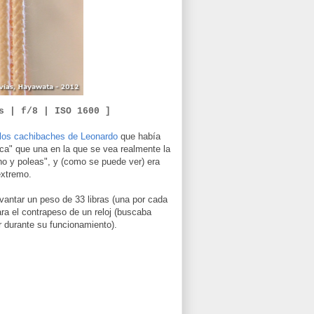
8s | f/8 |
ISO
16
0
0 ]
 los cachibaches de Leonardo
que había
ica" que una en la que se vea realmente la
no y poleas", y (como se puede ver) era
extremo.
vantar un peso de 33 libras (una por cada
ra el contrapeso de un reloj (buscaba
r durante su funcionamiento).