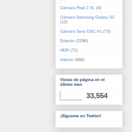
Cámara Pixel 2 XL
(4)
Cámara Samsung Galaxy S2
(12)
Cámara Sony DSC-V1
(73)
Exterior
(2296)
HDR
(71)
Interior
(486)
Vistas de página en el
último mes
33,554
¡Sígueme en Twitter!