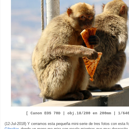
[ Canon EOS
7
0D |
obj.
1
8
/
2
00
en
200
mm |
1/
64
(12-Jul-2018) Y cerramos esta pequeña mini-serie de tres fotos con esta f
Gibraltar
, donde un mono me mira con recelo mientras que muy despacito 