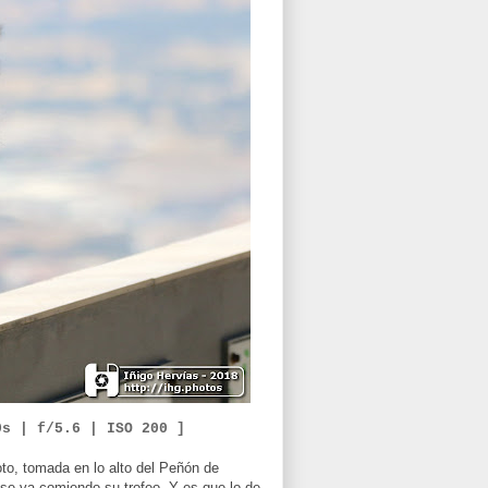
0
s
| f/
5.6
|
ISO
2
00 ]
oto, tomada en lo alto del Peñón de
se va comiendo su trofeo. Y es que lo de