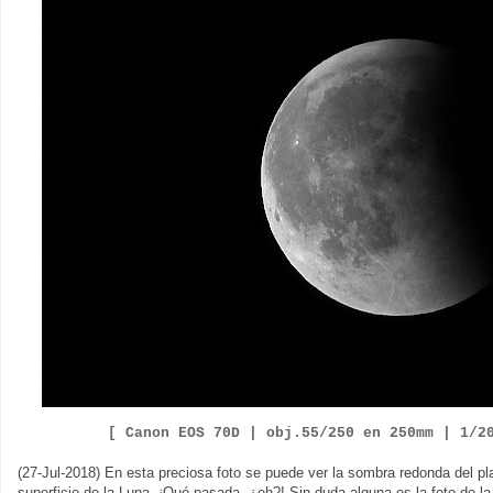
[ Canon EOS
7
0D |
obj.
55
/
2
5
0
en
2
5
0
mm |
1/2
(27-Jul-2018) En esta preciosa foto se puede ver la sombra redonda del pl
superficie de la Luna. ¡Qué pasada, ¿eh?! Sin duda alguna es la foto de l