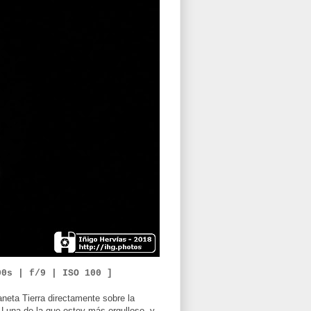
00
s | f/
9
|
ISO
1
00 ]
aneta Tierra directamente sobre la
a Luna de la que estoy más orgulloso, y