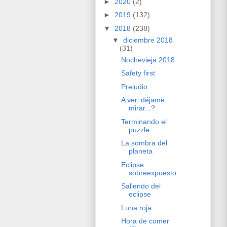
►
2020
(2)
►
2019
(132)
▼
2018
(238)
▼
diciembre 2018
(31)
Nochevieja 2018
Safety first
Preludio
A ver, déjame
mirar...?
Terminando el
puzzle
La sombra del
planeta
Eclipse
sobreexpuesto
Saliendo del
eclipse
Luna roja
Hora de comer