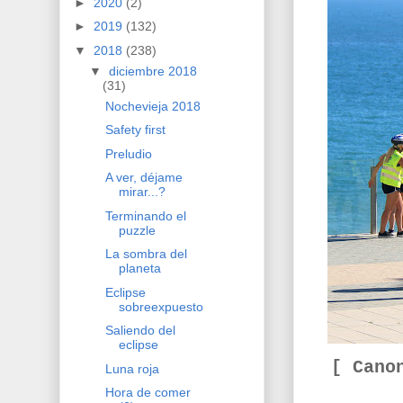
►
2020
(2)
►
2019
(132)
▼
2018
(238)
▼
diciembre 2018
(31)
Nochevieja 2018
Safety first
Preludio
A ver, déjame
mirar...?
Terminando el
puzzle
La sombra del
planeta
Eclipse
sobreexpuesto
Saliendo del
eclipse
[ Cano
Luna roja
Hora de comer