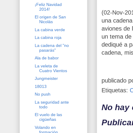
¡Feliz Navidad
2014!
(02-Nov-20
El origen de San
una cadena 
Nicolás
aviones de 
La cabina verde
un tema de 
La cabina roja
dediqué a p
La cadena del "no
pasarás"
cadena, mi
Ala de babor
La veleta de
Cuatro Vientos
Jungmeister
publicado p
18013
Etiquetas:
No push
La seguridad ante
No hay 
todo
El vuelo de las
cigüeñas
Publica
Volando en
formación