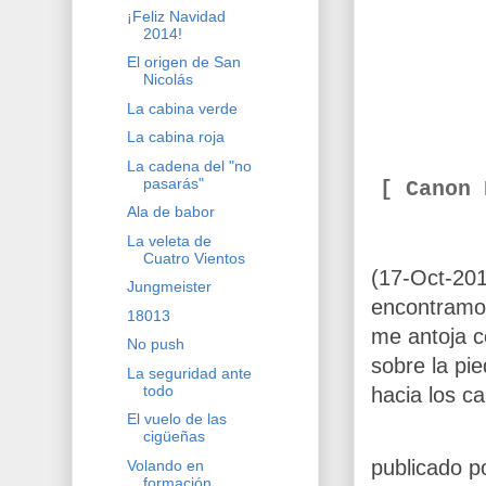
¡Feliz Navidad
2014!
El origen de San
Nicolás
La cabina verde
La cabina roja
La cadena del "no
pasarás"
[ Canon
Ala de babor
La veleta de
Cuatro Vientos
(17-Oct-201
Jungmeister
encontramos
18013
me antoja c
No push
sobre la pi
La seguridad ante
todo
hacia los ca
El vuelo de las
cigüeñas
publicado p
Volando en
formación