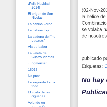
¡Feliz Navidad
2014!
(02-Nov-20
El origen de San
la hélice d
Nicolás
Combinacio
La cabina verde
se volaba h
La cabina roja
de nosotros
La cadena del "no
pasarás"
Ala de babor
La veleta de
Cuatro Vientos
publicado p
Jungmeister
Etiquetas:
18013
No push
No hay 
La seguridad ante
todo
Publica
El vuelo de las
cigüeñas
Volando en
formación