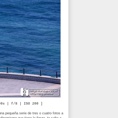
00
s | f/
8
|
ISO
2
00 ]
una pequeña serie de tres o cuatro fotos a
dinamismo que tiene la figura, te salta a