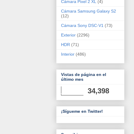
Cámara Pixel 2 XL
(4)
Cámara Samsung Galaxy S2
(12)
Cámara Sony DSC-V1
(73)
Exterior
(2296)
HDR
(71)
Interior
(486)
Vistas de página en el
último mes
34,398
¡Sígueme en Twitter!