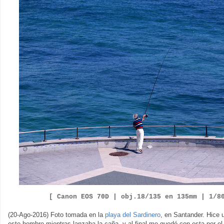
[ Canon EOS
7
0D |
obj.
18
/
135
en
135
mm |
1/
8
(20-Ago-2016) Foto tomada en la
playa del Sardinero
, en Santander. Hice 
este hombre mientras lanzaba la caña, y al final me quedé con esta por el 