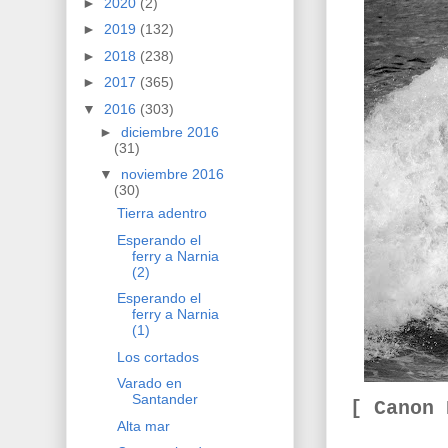
►
2020
(2)
►
2019
(132)
►
2018
(238)
►
2017
(365)
▼
2016
(303)
►
diciembre 2016
(31)
▼
noviembre 2016
(30)
Tierra adentro
Esperando el
ferry a Narnia
(2)
Esperando el
ferry a Narnia
(1)
Los cortados
Varado en
Santander
[ Canon
Alta mar